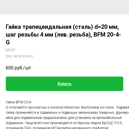
Гайка трапецеидальная (сталь) d=20 мм,
шаг резьбы 4 мм (лев. резьба), BFM 20-4-
G
MIZIP
SKU:
BFM 20-4-G
600
руб./шт
Купить
Гайки BFM 20-4-
G отличается прочностью и износостойкостью. Выполнена из стали . Ходовая
гайка применяется в подъемных и подающих механизмах токарных, фрезерн
айки для подъемников предназначены для установки на автомобильный
подъемник. Чаще всего они производятся из бронзы марки БрОЦС 5-5-5,
полиамида ПА6, полиамида МГ(модифицированного графитом),