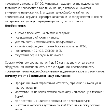
немецкого материала ZX100. Материал предварительно подвергается
термической обработке в масляной ванне, в которой снимаются
внутренние напряжения. Благодаря термообработке гайки под
воздействием нагрузок не растрескиваются и не разрушаются. В наших
материалах отсутствуют вредные примеси, поры и стекло.
Особенности:
высокая прочность на смятие и разрыв;
повышенная стойкость к износу;
устойчивость к механическим воздействиям;
низкий коэффициент трения бронзы по стали - 0.26,
полиамидов - 0.2 -0.3, ZX100 - 0.08;
отсутствие пор и вредных примесей.
Срок службы гаек составляет от 4 до 10 лет и зависит от загрузки
оборудования, интенсивности его эксплуатации, своевременности
проведения технического обслуживания подъемных узлов и механизмов.
Почему стоит обратиться в нашу компанию:
Продукция имеет Сертификат «Ростест», гарантию 12 месяцев и
паспорт изделия.
Изготовление на заказ деталей по эскизу или образцу в течение 2-
3 дней.
Для постоянных клиентов специальная система скидок.
Быстрая и недорогая доставка по всей России и в любую точку
мира.