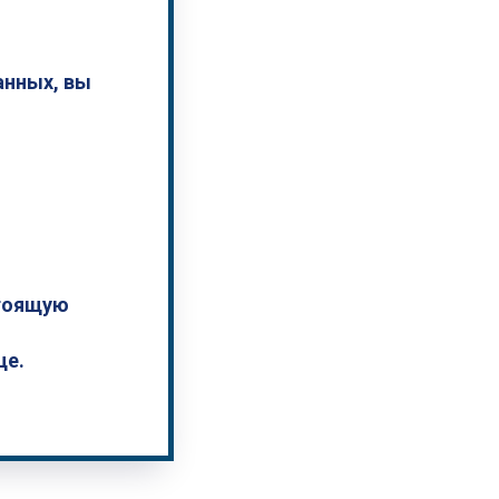
анных, вы
стоящую
це.