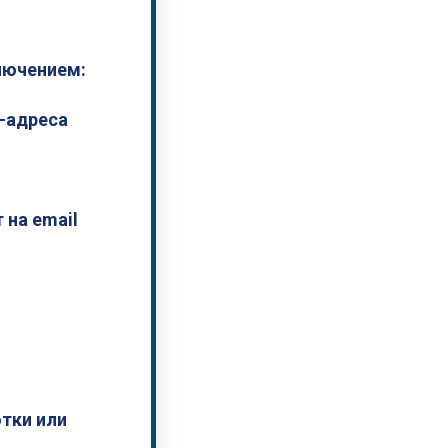
лючением:
P-адреса
 на email
тки или