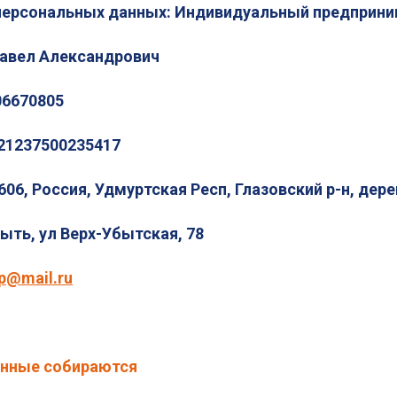
персональных данных: Индивидуальный предприн
авел Александрович
06670805
21237500235417
606, Россия, Удмуртская Респ, Глазовский р-н, дер
ыть, ул Верх-Убытская, 78
p@mail.ru
анные собираются