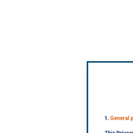
1.
General 
This Privac