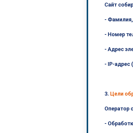
Сайт соби
- Фамилия,
- Номер т
- Адрес э
- IP-адрес
3.
Цели об
Оператор 
- Обработк