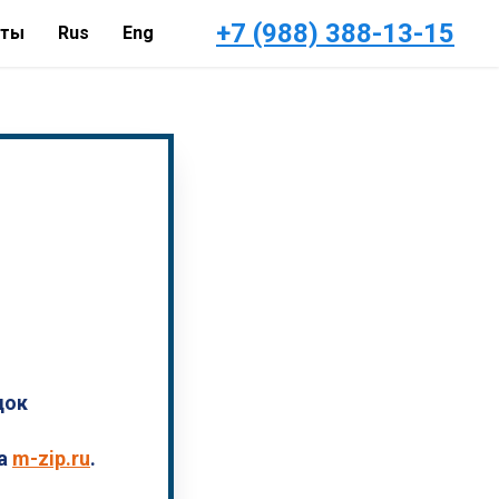
+7 (988) 388-13-15
кты
Rus
Eng
док
а
m-zip.ru
.