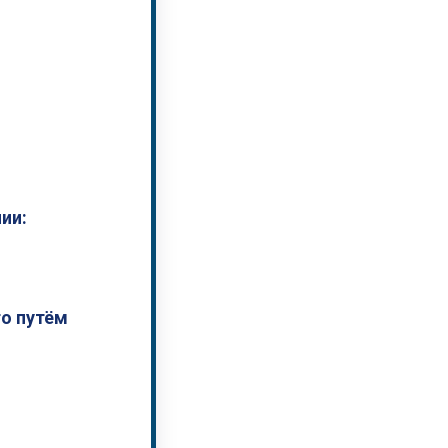
ии:
о путём