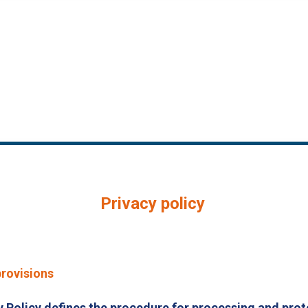
Privacy policy
provisions
y Policy defines the procedure for processing and prot