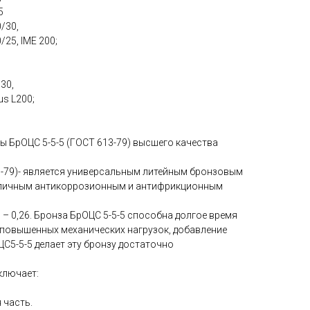
5
0/30,
/25, IME 200;
30,
us L200;
ы БрОЦС 5-5-5 (ГОСТ 613-79) высшего качества
3-79)- является универсальным литейным бронзовым
тличным антикоррозионным и антифрикционным
– 0,26. Бронза БрОЦС 5-5-5 способна долгое время
и повышенных механических нагрузок, добавление
С5-5-5 делает эту бронзу достаточно
ключает:
 часть.