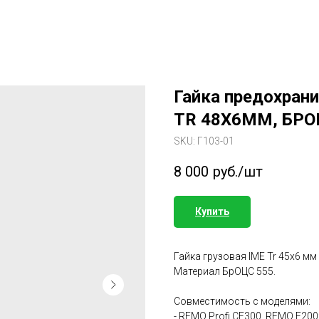
Гайка предохран
TR 48X6ММ, БР
SKU:
Г103-01
8 000
руб./шт
Купить
Гайка грузовая IME Tr 45x6 мм
Материал БрОЦС 555.
Совместимость с моделями:
- REMO Profi CE300, REMO E200