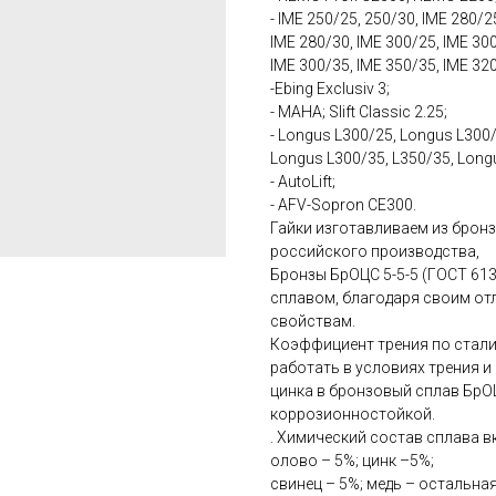
- IME 250/25, 250/30, IME 280/2
IME 280/30, IME 300/25, IME 30
IME 300/35, IME 350/35, IME 320
-Ebing Exclusiv 3;
- MAHA; Slift Classic 2.25;
- Longus L300/25, Longus L300/
Longus L300/35, L350/35, Long
- AutoLift;
- AFV-Sopron CE300.
Гайки изготавливаем из бронз
российского производства,
Бронзы БрОЦС 5-5-5 (ГОСТ 61
сплавом, благодаря своим о
свойствам.
Коэффициент трения по стали 
работать в условиях трения 
цинка в бронзовый сплав БрОЦ
коррозионностойкой.
. Химический состав сплава в
олово – 5%; цинк –5%;
свинец – 5%; медь – остальная