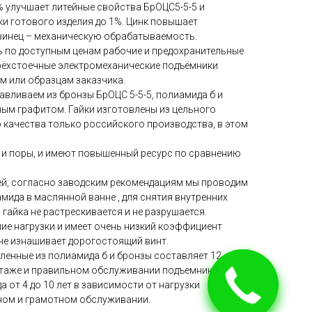
% улучшает литейные свойства БрОЦС5-5-5 и
и готового изделия до 1%. Цинк повышает
винец – механическую обрабатываемость.
ть по доступным ценам рабочие и предохранительные
ырёхстоечные электромеханические подъёмники
м или образцам заказчика.
авливаем из бронзы БрОЦС 5-5-5, полиамида б и
ым графитом. Гайки изготовлены из цельного
 качества только российского производства, в этом
 и поры, и имеют повышенный ресурс по сравнению
ей, согласно заводским рекомендациям мы проводим
ида в маслянной ванне , для снятия внутренних
 гайка не растрескивается и не разрушается.
е нагрузки и имеет очень низкий коэффициент
 не изнашивает дорогостоящий винт.
вленные из полиамида б и бронзы составляет 12
таже и правильном обслуживании подъемника.
 от 4 до 10 лет в зависимости от нагрузки
ном и грамотном обслуживании.