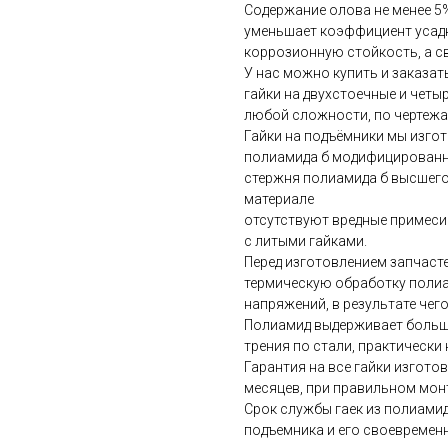
Содержание олова не менее 5
уменьшает коэффициент усадк
коррозионную стойкость, а с
У нас можно купить и заказа
гайки на двухстоечные и чет
любой сложности, по чертежа
Гайки на подъёмники мы изгот
полиамида б модифицированн
стержня полиамида б высшего
материале
отсутствуют вредные примеси
с литыми гайками.
Перед изготовлением запчаст
термическую обработку полиам
напряжений, в результате чего
Полиамид выдерживает больши
трения по стали, практически
Гарантия на все гайки изгото
месяцев, при правильном мон
Срок службы гаек из полиамида
подъемника и его своевремен