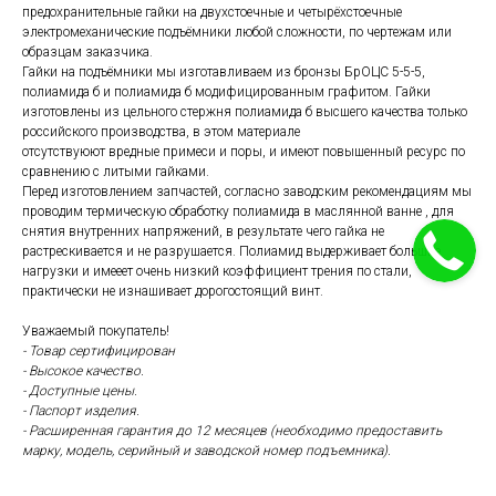
предохранительные гайки на двухстоечные и четырёхстоечные
электромеханические подъёмники любой сложности, по чертежам или
образцам заказчика.
Гайки на подъёмники мы изготавливаем из бронзы БрОЦС 5-5-5,
полиамида б и полиамида б модифицированным графитом. Гайки
изготовлены из цельного стержня полиамида б высшего качества только
российского производства, в этом материале
отсутствуюют вредные примеси и поры, и имеют повышенный ресурс по
сравнению с литыми гайками.
Перед изготовлением запчастей, согласно заводским рекомендациям мы
проводим термическую обработку полиамида в маслянной ванне , для
снятия внутренних напряжений, в результате чего гайка не
растрескивается и не разрушается. Полиамид выдерживает большие
нагрузки и имееет очень низкий коэффициент трения по стали,
практически не изнашивает дорогостоящий винт.
Уважаемый покупатель!
- Товар сертифицирован
- Высокое качество.
- Доступные цены.
- Паспорт изделия.
- Расширенная гарантия до 12 месяцев
(необходимо предоставить
марку, модель, серийный и заводской номер подъемника).