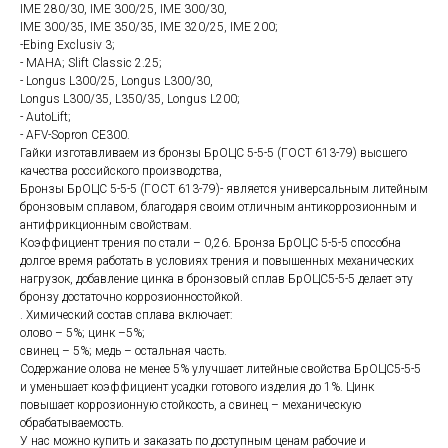
IME 280/30, IME 300/25, IME 300/30,
IME 300/35, IME 350/35, IME 320/25, IME 200;
-Ebing Exclusiv 3;
- MAHA; Slift Classic 2.25;
- Longus L300/25, Longus L300/30,
Longus L300/35, L350/35, Longus L200;
- AutoLift;
- AFV-Sopron CE300.
Гайки изготавливаем из бронзы БрОЦС 5-5-5 (ГОСТ 613-79) высшего
качества российского производства,
Бронзы БрОЦС 5-5-5 (ГОСТ 613-79)- является универсальным литейным
бронзовым сплавом, благодаря своим отличным антикоррозионным и
антифрикционным свойствам.
Коэффициент трения по стали – 0,26. Бронза БрОЦС 5-5-5 способна
долгое время работать в условиях трения и повышенных механических
нагрузок, добавление цинка в бронзовый сплав БрОЦС5-5-5 делает эту
бронзу достаточно коррозионностойкой.
. Химический состав сплава включает:
олово – 5%; цинк –5%;
свинец – 5%; медь – остальная часть.
Содержание олова не менее 5% улучшает литейные свойства БрОЦС5-5-5
и уменьшает коэффициент усадки готового изделия до 1%. Цинк
повышает коррозионную стойкость, а свинец – механическую
обрабатываемость.
У нас можно купить и заказать по доступным ценам рабочие и