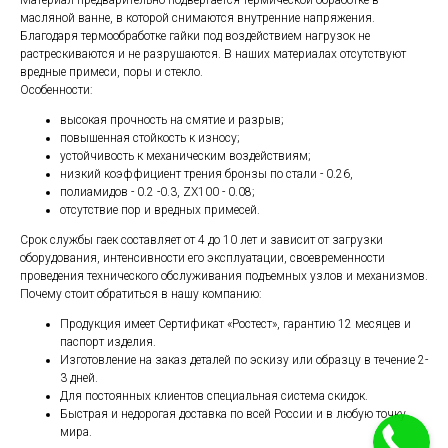
масляной ванне, в которой снимаются внутренние напряжения.
Благодаря термообработке гайки под воздействием нагрузок не
растрескиваются и не разрушаются. В наших материалах отсутствуют
вредные примеси, поры и стекло.
Особенности:
высокая прочность на смятие и разрыв;
повышенная стойкость к износу;
устойчивость к механическим воздействиям;
низкий коэффициент трения бронзы по стали - 0.26,
полиамидов - 0.2 -0.3, ZX100 - 0.08;
отсутствие пор и вредных примесей.
Срок службы гаек составляет от 4 до 10 лет и зависит от загрузки
оборудования, интенсивности его эксплуатации, своевременности
проведения технического обслуживания подъемных узлов и механизмов.
Почему стоит обратиться в нашу компанию:
Продукция имеет Сертификат «Ростест», гарантию 12 месяцев и
паспорт изделия.
Изготовление на заказ деталей по эскизу или образцу в течение 2-
3 дней.
Для постоянных клиентов специальная система скидок.
Быстрая и недорогая доставка по всей России и в любую точку
мира.