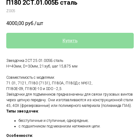
П180 2СТ.01.005Б сталь
Z005
4000,00
руб./шт
Купить
Звездочка 2СТ 25.01.005Б сталь
H=40мм, D=30мм, 21зуб, шаг 15,875 мм
Совместимость с моделями:
71.01, 7121, П180 (7131), П180А, П180Д с №612,
П180Е-09, П180Е-10 и SDO - 2,5.
Звёздочки для подъемников предназначены для связи грузовых винтов
через цепную передачу. Они изготавливаются из конструкционной стали
45; 40Х (фрезерованные) или полимерного материала (полиамида ПА6).
Типы звездочек
:
бесступичные и ступичные, однорядные;
с подшипником под механизм натяжения цепи.
Особенности: