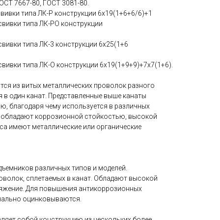
ОСТ 7667-80, ГОСТ 3081-80.
вивки типа ЛК-Р конструкции 6х19(1+6+6/6)+1
свивки типа ЛК-РО конструкции
свивки типа ЛК-3 конструкции 6х25(1+6
свивки типа ЛК-О конструкции 6х19(1+9+9)+7х7(1+6).
тся из витых металлических проволок разного
 в один канат. Представленные выше канаты
, благодаря чему используется в различных
 обладают коррозионной стойкостью, высокой
са имеют металлические или органические
ъемников различных типов и моделей.
оволок, сплетаемых в канат. Обладают высокой
тяжение. Для повышения антикоррозионных
нально оцинковываются.
вляет собой конструкцию из нескольких более