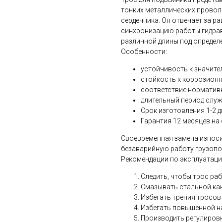
тонких металлических провол
сердечника. Он отвечает за р
синхронизацию работы гидрав
различной длины под определ
Особенности:
устойчивость к значите
стойкость к коррозион
соответствие норматив
длительный период служ
Срок изготовления 1-2 д
Гарантия 12 месяцев на
Своевременная замена износ
безаварийную работу грузоп
Рекомендации по эксплуатаци
Следить, чтобы трос раб
Смазывать стальной кан
Избегать трения тросов 
Избегать повышенной н
Производить регулировк