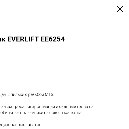
ик EVERLIFT EE6254
нцам шпильки с резьбой М16.
 заказ троса синхронизации и силовые троса на
обильные подъёмники высокого качества.
ицированных канатов.