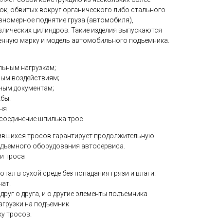
ок, обвитых вокруг органического либо стального
авномерное поднятие груза (автомобиля),
лических цилиндров. Такие изделия выпускаются
енную марку и модель автомобильного подъемника.
льным нагрузкам;
ным воздействиям;
ным документам;
бы.
ня
 соединение шпилька трос
ившихся тросов гарантирует продолжительную
одъемного оборудования автосервиса.
и троса
отал в сухой среде без попадания грязи и влаги.
ат.
друг о друга, и о другие элементы подъемника
агрузки на подъемник
у тросов.