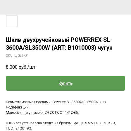
Шкив двухручейковый POWERREX SL-
3600A/SL3500W (ART: В1010003) чугун
SKU:
Ш022-04
8 000
руб./шт
Купить
Совместимость с моделями: Powerrex SL-3600A/SL3500W и их
модификации.
Материал: чугун марки СЧ 20 ГОСТ 1412-85.
В шкивах установлена втулка из бронзы БрОЦС 5-5-5 ГОСТ 613-79,
ГОСТ 24301-93.