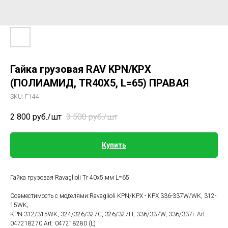
Гайка грузовая RAV KPN/KPX
(ПОЛИАМИД, TR40X5, L=65) ПРАВАЯ
SKU:
Г144
2 800
руб./шт
3 500
руб./шт
Купить
Гайка грузовая Ravaglioli Tr 40x5 мм L=65
Совместимость с моделями:Ravaglioli KPN/KPX - KPX 336-337W/WK, 312-
15WK;
KPN 312/315WK, 324/326/327C, 326/327H, 336/337W, 336/337i. Art:
047218270 Art: 047218280 (L)