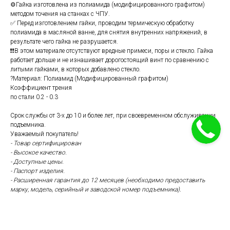
⚙️Гайка изготовлена из полиамида (модифицированного графитом)
методом точения на станках с ЧПУ.
✅ Перед изготовлением гайки, проводим термическую обработку
полиамида в масляной ванне, для снятия внутренних напряжений, в
результате чего гайка не разрушается.
❗❗В этом материале отсутствуют вредные примеси, поры и стекло. Гайка
работает дольше и не изнашивает дорогостоящий винт по сравнению с
литыми гайками, в которых добавлено стекло.
?Материал: Полиамид (Модифицированный графитом)
Коэффициент трения
по стали 0.2 - 0.3
Срок службы от 3-х до 10 и более лет, при своевременном обслуживании
подъемника.
Уважаемый покупатель!
- Товар сертифицирован
- Высокое качество.
- Доступные цены.
- Паспорт изделия.
- Расширенная гарантия до 12 месяцев
(необходимо предоставить
марку, модель, серийный и заводской номер подъемника).