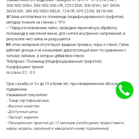
304/305/306H, 304/305/306 I/IR, 225-235W, 328-329H, 341-345W,
345W/WK, 349 WE/WEK/WELIK, 124I/IR; KPX 225W, 341W/WK.
⚙️Гайка изготовлена из полиамида (модифицированного графитом)
методом точения на станках с ЧПУ.
✅ Перед изготовлением гайки, проводим термическую обработку
полиамида в масляной ванне, для снятия внутренних напряжений, в
результате чего гайка не разрушается.
❗❗В этом материале отсутствуют вредные примеси, поры и стекло. Гайка
работает дольше и не изнашивает дорогостоящий винт по сравнению с
литыми гайками, в которых добавлено стекло.
?Материал: Полиамид (Модифицированный графитом)
Коэффициент трения
по стали 0.2 - 0.3
Срок службы от 3-х до 10 и более лет, при своевременном обслуживании
подъемника.
Уважаемый покупатель!
- Товар сертифицирован
- Высокое качество.
- Доступные цены.
- Паспорт изделия.
- Расширенная гарантия до 12 месяцев
(необходимо предоставить
марку, модель, серийный и заводской номер подъемника).