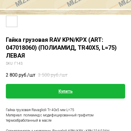
Гайка грузовая RAV KPN/KPX (ART:
047018060) (ПОЛИАМИД, TR40X5, L=75)
ЛЕВАЯ
SKU:
Г143
2 800
руб./шт
3 500
руб./шт
Купить
Гайка грузовая Ravaglioli Tr 40x5 мм L=75
Материал: полиамид с модифицированный графитом
термообработанный в масле
Совместимость с моделями: Ravaglioli KPN/KPX - KPN 224-234H,