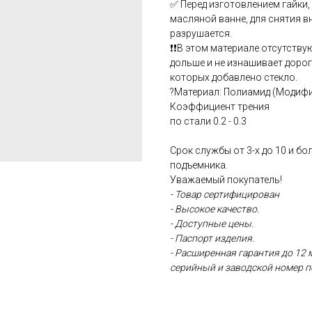
✅ Перед изготовлением гайки
масляной ванне, для снятия вн
разрушается.
❗❗В этом материале отсутству
дольше и не изнашивает доро
которых добавлено стекло.
?Материал: Полиамид (Модиф
Коэффициент трения
по стали 0.2 - 0.3
Срок службы от 3-х до 10 и б
подъемника.
Уважаемый покупатель!
- Товар сертифицирован
- Высокое качество.
- Доступные цены.
- Паспорт изделия.
- Расширенная гарантия до 12 
серийный и заводской номер п