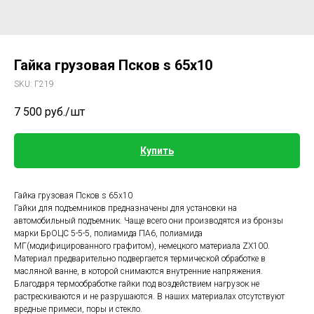
Гайка грузовая Псков s 65х10
SKU:
Г219
7 500
руб./шт
Купить
Гайка грузовая Псков s 65х10
Гайки для подъемников предназначены для установки на
автомобильный подъемник. Чаще всего они производятся из бронзы
марки БрОЦС 5-5-5, полиамида ПА6, полиамида
МГ(модифицированного графитом), немецкого материала ZX100.
Материал предварительно подвергается термической обработке в
масляной ванне, в которой снимаются внутренние напряжения.
Благодаря термообработке гайки под воздействием нагрузок не
растрескиваются и не разрушаются. В наших материалах отсутствуют
вредные примеси, поры и стекло.