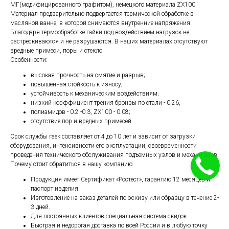
МГ(модифицированного графитом), немецкого материала ZX100.
Материал предварительно подвергается термической обработке в
масляной ванне, в которой снимаются внутренние напряжения.
Благодаря термообработке гайки под воздействием нагрузок не
растрескиваются и не разрушаются. В наших материалах отсутствуют
вредные примеси, поры и стекло.
Особенности:
высокая прочность на смятие и разрыв;
повышенная стойкость к износу;
устойчивость к механическим воздействиям;
низкий коэффициент трения бронзы по стали - 0.26,
полиамидов - 0.2 -0.3, ZX100 - 0.08;
отсутствие пор и вредных примесей.
Срок службы гаек составляет от 4 до 10 лет и зависит от загрузки
оборудования, интенсивности его эксплуатации, своевременности
проведения технического обслуживания подъемных узлов и механизмов.
Почему стоит обратиться в нашу компанию:
Продукция имеет Сертификат «Ростест», гарантию 12 месяцев и
паспорт изделия.
Изготовление на заказ деталей по эскизу или образцу в течение 2-
3 дней.
Для постоянных клиентов специальная система скидок.
Быстрая и недорогая доставка по всей России и в любую точку