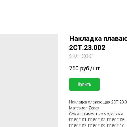
Накладка плава
2СТ.23.002
SKU:
Н003-01
750
руб./шт
Купить
Накладка плавающая 2СТ.23.
Материал:Zedex
Совместимость с моделями
П180Е-01, П180Е-03, П180Е-05,
П180Е-07, П180Е-09, П180Е-10,