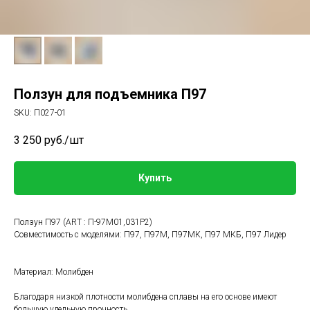
Ползун для подъемника П97
SKU:
П027-01
3 250
руб./шт
Купить
Ползун П97 (ART : П-97М01,031Р2)
Совместимость с моделями: П97, П97М, П97МК, П97 МКБ, П97 Лидер
Материал: Молибден
Благодаря низкой плотности молибдена сплавы на его основе имеют
большую удельную прочность.