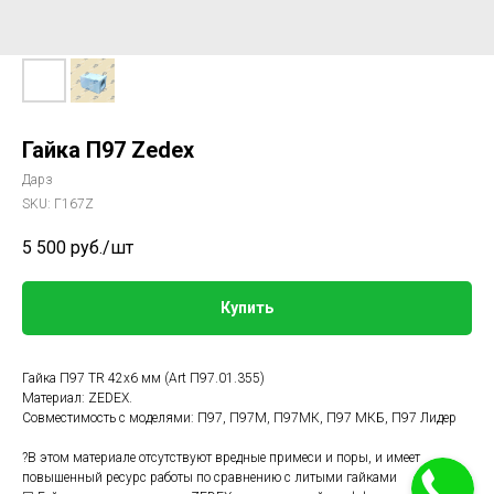
Гайка П97 Zedex
Дарз
SKU:
Г167Z
5 500
руб./шт
Купить
Гайка П97 TR 42х6 мм (Art П97.01.355)
Материал: ZEDEX.
Совместимость с моделями: П97, П97М, П97МК, П97 МКБ, П97 Лидер
?В этом материале отсутствуют вредные примеси и поры, и имеет
повышенный ресурс работы по сравнению с литыми гайками