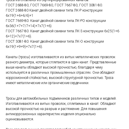
ГОСТ 2688-80, ГОСТ 7669-80, ГОСТ 7667-80, ГОСТ 3081-80.
ГОСТ 2688-80 Канат двойной свивки типа ЛК-Р конструкции
6х19(1+6+6/6)+1
ГОСТ 7669-80. Канат двойной свивки типа ЛК-РО конструкции
6х36(1+7+7/7+14)+7х7(1+6).
ГОСТ 7667-80. Канат двойной свивки типа ЛК-3 конструкции 6х25(1+6
6+12)+7х7(1+6).
ГОСТ 3081-80. Канат двойной свивки типа ЛК-О конструкции
6х19(1+9+9)+7х7(1+6).
Канаты (тросы) изготавливаются из витых металлических проволок
разного диаметра, которые сплетаются в один канат. Представленные
выше канаты обладают высокой прочностью, благодаря чему
используется в различных промышленных отраслях. Они обладают
коррозионной стойкостью, высокой структурной прочностью. Троса
имеют металлические или органические сердечники.
Тросы для автомобильных подъемников различных типов и моделей.
Изготавливаются из витых проволок, сплетаемых в канат. Обладают
высокой прочностью на разрыв и растяжение. Для повышения
антикоррозионных характеристик изделия опционально
оцинковываются.