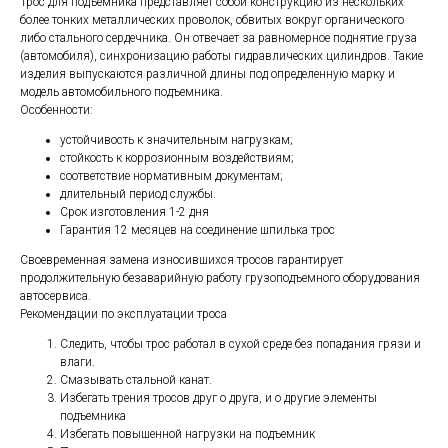
Трос для подъемника представляет собой конструкцию из нескольких
более тонких металлических проволок, обвитых вокруг органического
либо стального сердечника. Он отвечает за равномерное поднятие груза
(автомобиля), синхронизацию работы гидравлических цилиндров. Такие
изделия выпускаются различной длины под определенную марку и
модель автомобильного подъемника.
Особенности:
устойчивость к значительным нагрузкам;
стойкость к коррозионным воздействиям;
соответствие нормативным документам;
длительный период службы.
Срок изготовления 1-2 дня
Гарантия 12 месяцев на соединение шпилька трос
Своевременная замена износившихся тросов гарантирует
продолжительную безаварийную работу грузоподъемного оборудования
автосервиса.
Рекомендации по эксплуатации троса
Следить, чтобы трос работал в сухой среде без попадания грязи и
влаги.
Смазывать стальной канат.
Избегать трения тросов друг о друга, и о другие элементы
подъемника
Избегать повышенной нагрузки на подъемник