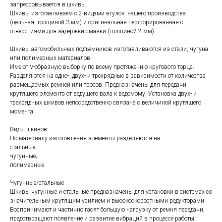
запрессовывается в шкивы.
Шкивы изготавливаем с 2 видами втулок: нашего производства
(цельная, толщиной 3 мм) и оригинальная перфорированная с
отверстиями для задержки смазки (толщиной 2 мм).
Шкивы автомобильных подъемников изготавливаются из стали, чугуна
или полимерных материалов.
Имеют V-образную выборку по всему протяжению кругового торца.
Разделяются на одно- ,двух- и трехрядные в зависимости от количества
размещаемых ремней или тросов. Предназначены для передачи
крутящего элемента от ведущего вала к ведомому. Установка двух- и
трехрядных шкивов непосредственно связана с величиной крутящего
момента.
Виды шкивов:
По материалу изготовления элементы разделяются на:
стальные;
чугунные;
полимерные.
Чугунные/стальные
Шкивы чугунные и стальные предназначены для установки в системах со
значительным крутящим усилием и высокоскоростными редукторами.
Воспринимают и частично гасят большую нагрузку от ремня передачи,
предотвращают появление и развитие вибраций в процессе работы