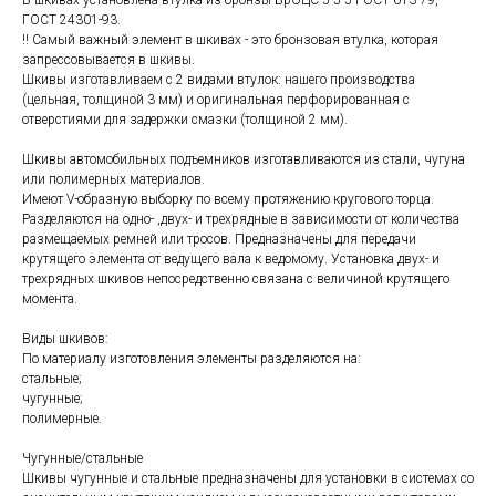
ГОСТ 24301-93.
!! Самый важный элемент в шкивах - это бронзовая втулка, которая
запрессовывается в шкивы.
Шкивы изготавливаем с 2 видами втулок: нашего производства
(цельная, толщиной 3 мм) и оригинальная перфорированная с
отверстиями для задержки смазки (толщиной 2 мм).
Шкивы автомобильных подъемников изготавливаются из стали, чугуна
или полимерных материалов.
Имеют V-образную выборку по всему протяжению кругового торца.
Разделяются на одно- ,двух- и трехрядные в зависимости от количества
размещаемых ремней или тросов. Предназначены для передачи
крутящего элемента от ведущего вала к ведомому. Установка двух- и
трехрядных шкивов непосредственно связана с величиной крутящего
момента.
Виды шкивов:
По материалу изготовления элементы разделяются на:
стальные;
чугунные;
полимерные.
Чугунные/стальные
Шкивы чугунные и стальные предназначены для установки в системах со