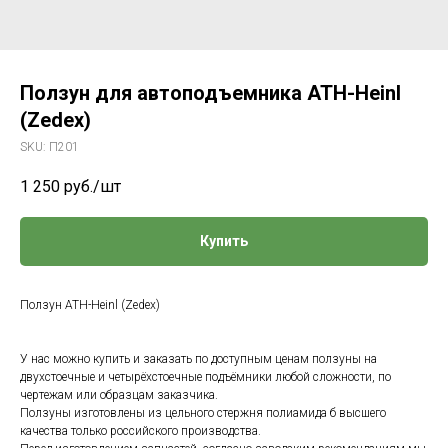
Ползун для автоподъемника ATH-Heinl
(Zedex)
SKU:
П201
1 250
руб./шт
Купить
Ползун ATH-Heinl (Zedex)
У нас можно купить и заказать по доступным ценам ползуны на
двухстоечные и четырёхстоечные подъёмники любой сложности, по
чертежам или образцам заказчика.
Ползуны изготовлены из цельного стержня полиамида б высшего
качества только российского производства.