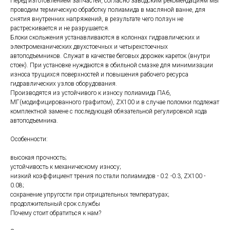
Перед изготовлением запчастей, согласно заводским рекомендациям мы
проводим термическую обработку полиамида в масляной ванне, для
снятия внутренних напряжений, в результате чего ползун не
растрескивается и не разрушается.
Блоки скольжения устанавливаются в колоннах гидравлических и
электромеханических двухстоечных и четырехстоечных
автоподъемников. Служат в качестве беговых дорожек кареток (внутри
стоек). При установке нуждаются в обильной смазке для минимизации
износа трущихся поверхностей и повышения рабочего ресурса
гидравлических узлов оборудования.
Производятся из устойчивого к износу полиамида ПА6,
МГ(модифицированного графитом), ZX100 и в случае поломки подлежат
комплектной замене с последующей обязательной регулировкой хода
автоподъемника.
Особенности:
высокая прочность;
устойчивость к механическому износу;
низкий коэффициент трения по стали полиамидов - 0.2 -0.3, ZX100 -
0.08;
сохранение упругости при отрицательных температурах;
продолжительный срок службы
Почему стоит обратиться к нам?