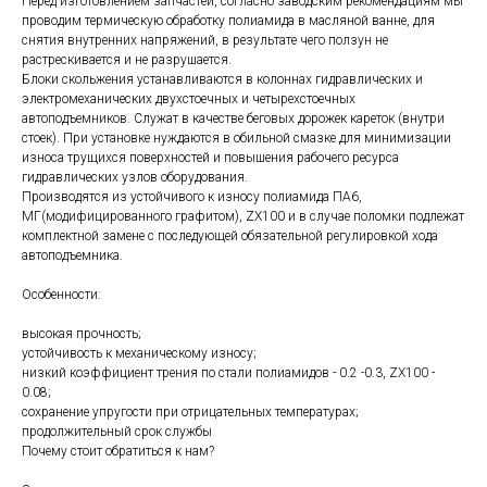
Перед изготовлением запчастей, согласно заводским рекомендациям мы
проводим термическую обработку полиамида в масляной ванне, для
снятия внутренних напряжений, в результате чего ползун не
растрескивается и не разрушается.
Блоки скольжения устанавливаются в колоннах гидравлических и
электромеханических двухстоечных и четырехстоечных
автоподъемников. Служат в качестве беговых дорожек кареток (внутри
стоек). При установке нуждаются в обильной смазке для минимизации
износа трущихся поверхностей и повышения рабочего ресурса
гидравлических узлов оборудования.
Производятся из устойчивого к износу полиамида ПА6,
МГ(модифицированного графитом), ZX100 и в случае поломки подлежат
комплектной замене с последующей обязательной регулировкой хода
автоподъемника.
Особенности:
высокая прочность;
устойчивость к механическому износу;
низкий коэффициент трения по стали полиамидов - 0.2 -0.3, ZX100 -
0.08;
сохранение упругости при отрицательных температурах;
продолжительный срок службы
Почему стоит обратиться к нам?