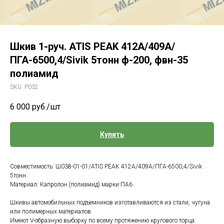
Шкив 1-руч. ATIS PEAK 412A/409A/
ПГА-6500,4/Sivik 5тонн ф-200, фвн-35
полиамид
SKU:
Р032
6 000
руб./шт
Купить
Совместимость: Ш038-01-01/ATIS PEAK 412A/409A/ПГА-6500,4/Sivik
5тонн
Материал: Капролон (полиамид) марки ПА6
Шкивы автомобильных подъемников изготавливаются из стали, чугуна
или полимерных материалов.
Имеют V-образную выборку по всему протяжению кругового торца.