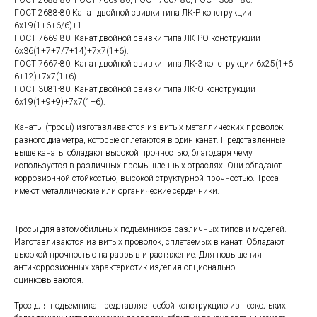
ГОСТ 2688-80 Канат двойной свивки типа ЛК-Р конструкции
6х19(1+6+6/6)+1
ГОСТ 7669-80. Канат двойной свивки типа ЛК-РО конструкции
6х36(1+7+7/7+14)+7х7(1+6).
ГОСТ 7667-80. Канат двойной свивки типа ЛК-3 конструкции 6х25(1+6
6+12)+7х7(1+6).
ГОСТ 3081-80. Канат двойной свивки типа ЛК-О конструкции
6х19(1+9+9)+7х7(1+6).
Канаты (тросы) изготавливаются из витых металлических проволок
разного диаметра, которые сплетаются в один канат. Представленные
выше канаты обладают высокой прочностью, благодаря чему
используется в различных промышленных отраслях. Они обладают
коррозионной стойкостью, высокой структурной прочностью. Троса
имеют металлические или органические сердечники.
Тросы для автомобильных подъемников различных типов и моделей.
Изготавливаются из витых проволок, сплетаемых в канат. Обладают
высокой прочностью на разрыв и растяжение. Для повышения
антикоррозионных характеристик изделия опционально
оцинковываются.
Трос для подъемника представляет собой конструкцию из нескольких