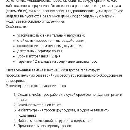
более тонких металлических проволок, обвитых вокруг органического
либо стального сердечника. Он отвечает за равномерное поднятие груза
(автомобиля), синхронизацию работы гидравлических цилиндров. Такие
изделия выпускаются различной длины под определенную марку и
модель автомобильного подъемника.
Особенности:
устойчивость к значительным нагрузкам;
стойкость к коррозионным воздействиям;
соответствие нормативным документам;
длительный период службы.
Срок изготовления 1-2 дня
Гарантия 12 месяцев на соединение шпилька трос
Своевременная замена износившихся тросов гарантирует
продолжительную безаварийную работу грузоподъемного оборудования
автосервиса.
Рекомендации по эксплуатации троса
Следить, чтобы трос работал в сухой среде без попадания грязи и
влаги.
Смазывать стальной канат.
Избегать трения тросов друг о друга, и о другие элементы
подъемника
Избегать повышенной нагрузки на подъемник
Производить регулировку тросов.