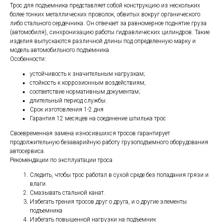
Трос для подъемника представляет собой конструкцию из нескольких
более тонких металлических проволок, обвитых вокруг органического
либо стального сердечника. Он отвечает за равномерное поднятие груза
(автомобиля), синхронизацию работы гидравлических цилиндров. Такие
изделия выпускаются различной длины под определенную марку и
модель автомобильного подъемника.
Особенности:
устойчивость к значительным нагрузкам;
стойкость к коррозионным воздействиям;
соответствие нормативным документам;
длительный период службы.
Срок изготовления 1-2 дня
Гарантия 12 месяцев на соединение шпилька трос
Своевременная замена износившихся тросов гарантирует
продолжительную безаварийную работу грузоподъемного оборудования
автосервиса.
Рекомендации по эксплуатации троса
Следить, чтобы трос работал в сухой среде без попадания грязи и
влаги.
Смазывать стальной канат.
Избегать трения тросов друг о друга, и о другие элементы
подъемника
Избегать повышенной нагрузки на подъемник