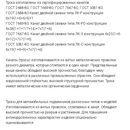
Троса изготовлены из сертифицированных канатов.
ГОСТ 2688-80, ГОСТ 7669-80, ГОСТ 7667-80, ГОСТ 3081-80.
ГОСТ 2688-80 Канат двойной свивки типа ЛК-Р конструкции
6х19(1+6+6/6)+1
ГОСТ 7669-80. Канат двойной свивки типа ЛК-РО конструкции
6х36(1+7+7/7+14)+7х7(1+6).
ГОСТ 7667-80. Канат двойной свивки типа ЛК-3 конструкции 6х25(1+6
6+12)+7х7(1+6).
ГОСТ 3081-80. Канат двойной свивки типа ЛК-О конструкции
6х19(1+9+9)+7х7(1+6).
Канаты (тросы) изготавливаются из витых металлических проволок
разного диаметра, которые сплетаются в один канат. Представленные
выше канаты обладают высокой прочностью, благодаря чему
используется в различных промышленных отраслях. Они обладают
коррозионной стойкостью, высокой структурной прочностью. Троса
имеют металлические или органические сердечники.
Тросы для автомобильных подъемников различных типов и моделей.
Изготавливаются из витых проволок, сплетаемых в канат. Обладают
высокой прочностью на разрыв и растяжение. Для повышения
антикоррозионных характеристик изделия опционально
оцинковываются.