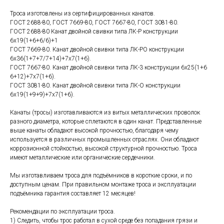
Троса изготовлены из сертифицированных канатов.
ГОСТ 2688-80, ГОСТ 7669-80, ГОСТ 7667-80, ГОСТ 3081-80.
ГОСТ 2688-80 Канат двойной свивки типа ЛК-Р конструкции
6х19(1+6+6/6)+1
ГОСТ 7669-80. Канат двойной свивки типа ЛК-РО конструкции
6х36(1+7+7/7+14)+7х7(1+6).
ГОСТ 7667-80. Канат двойной свивки типа ЛК-3 конструкции 6х25(1+6
6+12)+7х7(1+6).
ГОСТ 3081-80. Канат двойной свивки типа ЛК-О конструкции
6х19(1+9+9)+7х7(1+6).
Канаты (тросы) изготавливаются из витых металлических проволок
разного диаметра, которые сплетаются в один канат. Представленные
выше канаты обладают высокой прочностью, благодаря чему
используется в различных промышленных отраслях. Они обладают
коррозионной стойкостью, высокой структурной прочностью. Троса
имеют металлические или органические сердечники.
Мы изготавливаем троса для подъёмников в короткие сроки, и по
доступным ценам. При правильном монтаже троса и эксплуатации
подъёмника гарантия составляет 12 месяцев!
Рекомендации по эксплуатации троса.
1) Следить, чтобы трос работал в сухой среде без попадания грязи и