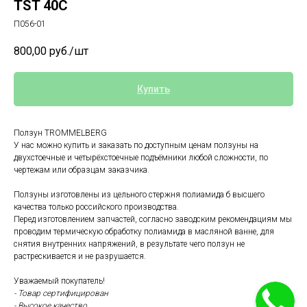
TST 40C
П056-01
800,00
руб./шт
Купить
Ползун TROMMELBERG
У нас можно купить и заказать по доступным ценам ползуны на
двухстоечные и четырёхстоечные подъёмники любой сложности, по
чертежам или образцам заказчика.
Ползуны изготовлены из цельного стержня полиамида б высшего
качества только российского производства.
Перед изготовлением запчастей, согласно заводским рекомендациям мы
проводим термическую обработку полиамида в масляной ванне, для
снятия внутренних напряжений, в результате чего ползун не
растрескивается и не разрушается.
Уважаемый покупатель!
- Товар сертифицирован
- Высокое качество.