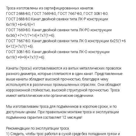
Троса изготовлены из сертифицированных канатов.
ГОСТ 2688-80, ГОСТ 7669-80, ГОСТ 7667-80, ГОСТ 3081-80.
ГОСТ 2688-80 Канат двойной свивки типа ЛК-Р конструкции
6х19(1+6+6/6)+1
ГОСТ 7669-80. Канат двойной свивки типа ЛК-РО конструкции
6х36(1+7+7/7+14)+7х7(1+6).
ГОСТ 7667-80. Канат двойной свивки типа ЛК-3 конструкции 6х25(1+6
6+12)+7х7(1+6).
ГОСТ 3081-80. Канат двойной свивки типа ЛК-О конструкции
6х19(1+9+9)+7х7(1+6).
Канаты (тросы) изготавливаются из витых металлических проволок
разного диаметра, которые сплетаются в один канат. Представленные
выше канаты обладают высокой прочностью, благодаря чему
используется в различных промышленных отраслях. Они обладают
коррозионной стойкостью, высокой структурной прочностью. Троса
имеют металлические или органические сердечники.
Мы изготавливаем троса для подъёмников в короткие сроки, и по
доступным ценам. При правильном монтаже троса и эксплуатации
подъёмника гарантия составляет 12 месяцев!
Рекомендации по эксплуатации троса.
1) Следить, чтобы трос работал в сухой среде без попадания грязи и