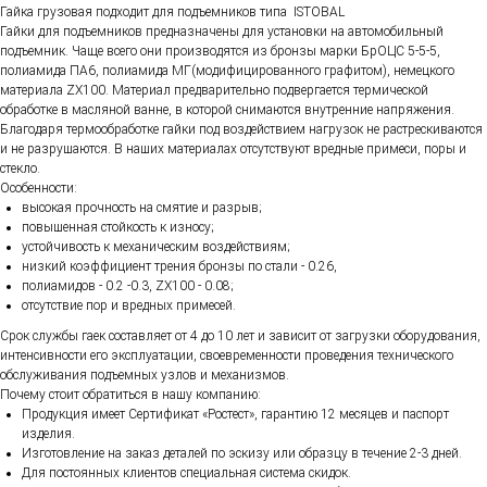
Гайка грузовая подходит для подъемников типа ISTOBAL
Гайки для подъемников предназначены для установки на автомобильный
подъемник. Чаще всего они производятся из бронзы марки БрОЦС 5-5-5,
полиамида ПА6, полиамида МГ(модифицированного графитом), немецкого
материала ZX100. Материал предварительно подвергается термической
обработке в масляной ванне, в которой снимаются внутренние напряжения.
Благодаря термообработке гайки под воздействием нагрузок не растрескиваются
и не разрушаются. В наших материалах отсутствуют вредные примеси, поры и
стекло.
Особенности:
высокая прочность на смятие и разрыв;
повышенная стойкость к износу;
устойчивость к механическим воздействиям;
низкий коэффициент трения бронзы по стали - 0.26,
полиамидов - 0.2 -0.3, ZX100 - 0.08;
отсутствие пор и вредных примесей.
Срок службы гаек составляет от 4 до 10 лет и зависит от загрузки оборудования,
интенсивности его эксплуатации, своевременности проведения технического
обслуживания подъемных узлов и механизмов.
Почему стоит обратиться в нашу компанию:
Продукция имеет Сертификат «Ростест», гарантию 12 месяцев и паспорт
изделия.
Изготовление на заказ деталей по эскизу или образцу в течение 2-3 дней.
Для постоянных клиентов специальная система скидок.