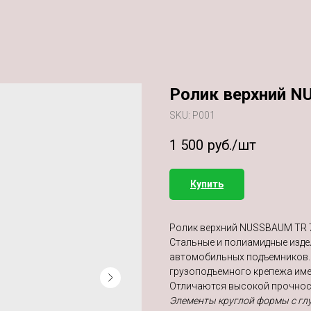
Ролик верхний N
SKU:
Р001
1 500
руб./шт
Купить
Ролик верхний NUSSBAUM TR 7
Стальные и полиамидные изде
автомобильных подъемников.
грузоподъемного крепежа име
Отличаются высокой прочнос
Элементы круглой формы с глу