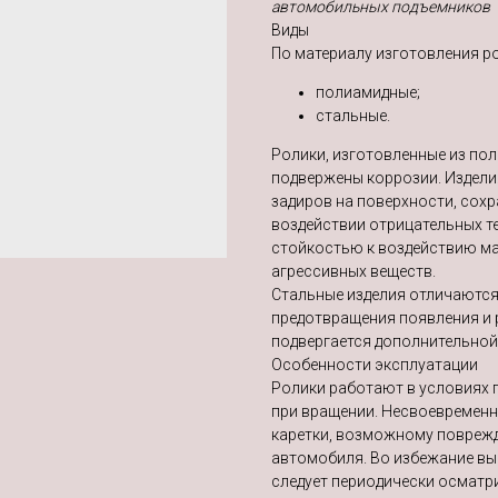
автомобильных подъемников
Виды
По материалу изготовления р
полиамидные;
стальные.
Ролики, изготовленные из по
подвержены коррозии. Издели
задиров на поверхности, сох
воздействии отрицательных т
стойкостью к воздействию мас
агрессивных веществ.
Стальные изделия отличаются
предотвращения появления и
подвергается дополнительной
Особенности эксплуатации
Ролики работают в условиях 
при вращении. Несвоевременн
каретки, возможному поврежд
автомобиля. Во избежание в
следует периодически осматри