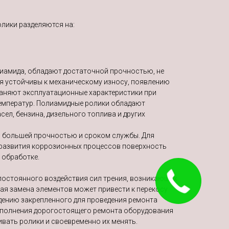
олики разделяются на:
лиамида, обладают достаточной прочностью, не
я устойчивы к механическому износу, появлению
раняют эксплуатационные характеристики при
емператур. Полиамидные ролики обладают
ел, бензина, дизельного топлива и других
 большей прочностью и сроком службы. Для
 развития коррозионных процессов поверхность
 обработке.
Закажите
постоянного воздействия сил трения, возникающих
звонок!
ая замена элементов может привести к перекосу
ению закрепленного для проведения ремонта
ыполнения дорогостоящего ремонта оборудования
вать ролики и своевременно их менять.